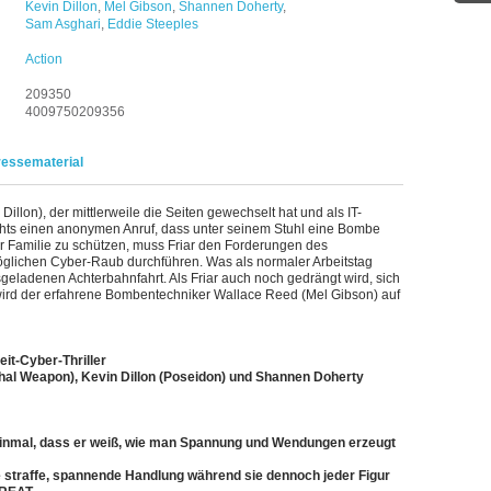
Kevin Dillon
,
Mel Gibson
,
Shannen Doherty
,
Sam Asghari
,
Eddie Steeples
Action
209350
4009750209356
ressematerial
illon), der mittlerweile die Seiten gewechselt hat und als IT-
chts einen anonymen Anruf, dass unter seinem Stuhl eine Bombe
er Familie zu schützen, muss Friar den Forderungen des
glichen Cyber-Raub durchführen. Was als normaler Arbeitstag
sgeladenen Achterbahnfahrt. Als Friar auch noch gedrängt wird, sich
rd der erfahrene Bombentechniker Wallace Reed (Mel Gibson) auf
it-Cyber-Thriller
thal Weapon), Kevin Dillon (Poseidon) und Shannen Doherty
inmal, dass er weiß, wie man Spannung und Wendungen erzeugt
ne straffe, spannende Handlung während sie dennoch jeder Figur