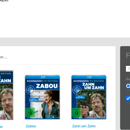
HREAT
F
ren …
Su
Zabou
Zahn um Zahn
hn