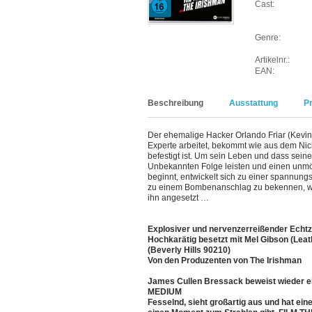
Cast:
Genre:
Artikelnr.:
EAN:
Beschreibung
Ausstattung
P
Der ehemalige Hacker Orlando Friar (Kevin D
Experte arbeitet, bekommt wie aus dem Ni
befestigt ist. Um sein Leben und dass sein
Unbekannten Folge leisten und einen unmö
beginnt, entwickelt sich zu einer spannung
zu einem Bombenanschlag zu bekennen, wi
ihn angesetzt …
Explosiver und nervenzerreißender Echtze
Hochkarätig besetzt mit Mel Gibson (Lea
(Beverly Hills 90210)
Von den Produzenten von The Irishman
James Cullen Bressack beweist wieder e
MEDIUM
Fesselnd, sieht großartig aus und hat ei