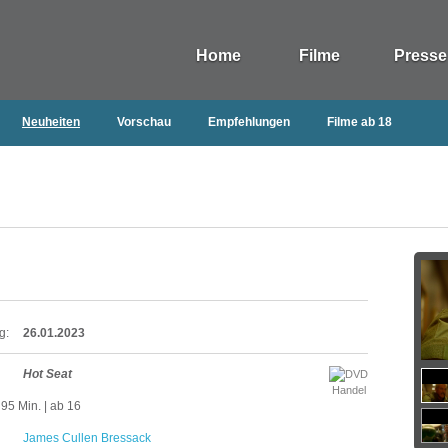
Home
Filme
Presse
Neuheiten
Vorschau
Empfehlungen
Filme ab 18
g:
26.01.2023
Hot Seat
Handel
95 Min. | ab 16
James Cullen Bressack