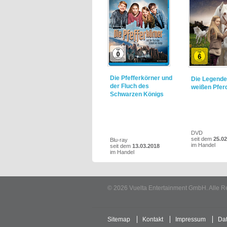
Die Pfefferkörner und
Die Legende
der Fluch des
weißen Pfer
Schwarzen Königs
DVD
seit dem
25.02
Blu-ray
im Handel
seit dem
13.03.2018
im Handel
© 2026 Vuelta Entertainment GmbH. Alle R
Sitemap
Kontakt
Impressum
Da