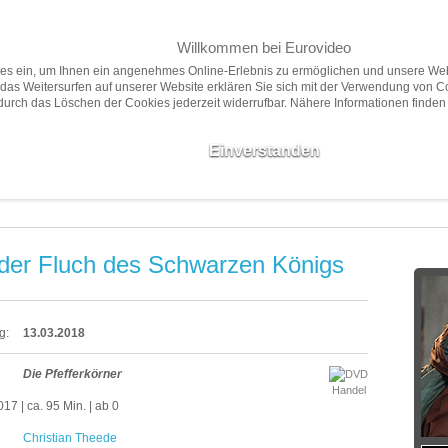
Willkommen bei Eurovideo
Home
Filme
Presse
ies ein, um Ihnen ein angenehmes Online-Erlebnis zu ermöglichen und unsere Web
das Weitersurfen auf unserer Website erklären Sie sich mit der Verwendung von C
 durch das Löschen der Cookies jederzeit widerrufbar. Nähere Informationen finden
Neuheiten
Vorschau
Empfehlungen
Filme ab 18
Einverstanden
 der Fluch des Schwarzen Königs
g:
13.03.2018
Die Pfefferkörner
Handel
7 | ca. 95 Min. | ab 0
Christian Theede