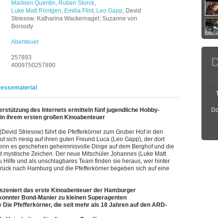
Marleen Quentin
,
Ruben Storck
,
Luke Matt Röntgen
,
Emilia Flint
,
Leo Gapp
, Devid
Striesow; Katharina Wackernagel; Suzanne von
Borsody
Abenteuer
257893
D
4009750257890
ressematerial
erstützung des Internets ermitteln fünf jugendliche Hobby-
Do
, in ihrem ersten großen Kinoabenteuer
(Devid Striesow) führt die Pfefferkörner zum Gruber Hof in den
ut sich riesig auf ihren guten Freund Luca (Leo Gapp), der dort
 denn es geschehen geheimnisvolle Dinge auf dem Berghof und die
nd mystische Zeichen. Der neue Mitschüler Johannes (Luke Matt
Hilfe und als unschlagbares Team finden sie heraus, wer hinter
zurück nach Hamburg und die Pfefferkörner begeben sich auf eine
 inszeniert das erste Kinoabenteuer der Hamburger
konnter Bond-Manier zu kleinen Superagenten
Die Pfefferkörner, die seit mehr als 18 Jahren auf den ARD-