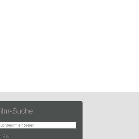
ilm-Suche
che in: