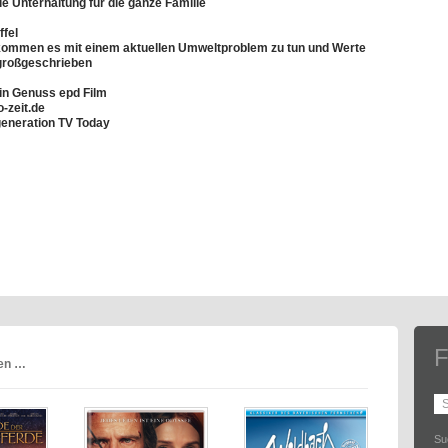
 Unterhaltung für die ganze Familie
ffel
kommen es mit einem aktuellen Umweltproblem zu tun und Werte
 großgeschrieben
ein Genuss epd Film
-zeit.de
generation TV Today
F
ren …
Su