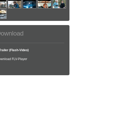
ownload
Trailer (Flash-Video)
wnload FLV-Player