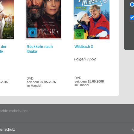
 der
Rückkehr nach
Wildbach 3
de
Ithaka
Folgen 33-52
DVD
DVD
seit dem
15.05.2008
.2016
seit dem
07.05.2026
im Handel
im Handel
echte vorbehalten.
tenschutz
F