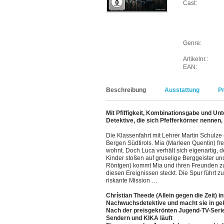
Cast:
Genre:
Artikelnr.:
EAN:
Beschreibung
Ausstattung
P
Mit Pfiffigkeit, Kombinationsgabe und Unt
Detektive, die sich Pfefferkörner nennen
Die Klassenfahrt mit Lehrer Martin Schulze 
Bergen Südtirols. Mia (Marleen Quentin) fre
wohnt. Doch Luca verhält sich eigenartig,
Kinder stoßen auf gruselige Berggeister u
Röntgen) kommt Mia und ihren Freunden zu 
diesen Ereignissen steckt. Die Spur führt 
riskante Mission …
Chrístian Theede (Allein gegen die Zeit)
Nachwuchsdetektive und macht sie in ge
Nach der preisgekrönten Jugend-TV-Serie 
Sendern und KIKA läuft