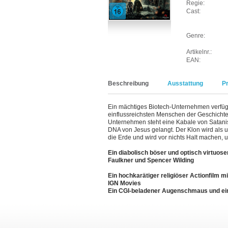
Regie:
Cast:
Genre:
Artikelnr.:
EAN:
Beschreibung
Ausstattung
P
Ein mächtiges Biotech-Unternehmen verfügt
einflussreichsten Menschen der Geschicht
Unternehmen steht eine Kabale von Sataniste
DNA von Jesus gelangt. Der Klon wird als u
die Erde und wird vor nichts Halt machen,
Ein diabolisch böser und optisch virtuo
Faulkner und Spencer Wilding
Ein hochkarätiger religiöser Actionfilm mi
IGN Movies
Ein CGI-beladener Augenschmaus und ein