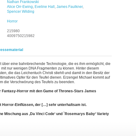
Nathan Frankowski
Alice Orr-Ewing
,
Eveline Hall
,
James Faulkner
,
Spencer Wilding
Horror
215980
4009750215982
ressematerial
 über eine bahnbrechende Technologie, die es ihm ermöglicht, die
e mit nur wenigen DNA Fragmenten zu klonen. Hinter diesem
n, die das Leichentuch Christi stiehlt und damit in den Besitz der
ltimatives Opfer für den Teufel dienen. Erzengel Michael kommt auf
 um die Verschwörung des Teufels zu beenden.
ser Fantasy-Horror mit den Game of Thrones-Stars James
t Horror-Einflüssen, der […] sehr unterhaltsam ist.
e Mischung aus ‚Da Vinci Code‘ und `Rosemarys Baby‘ Variety