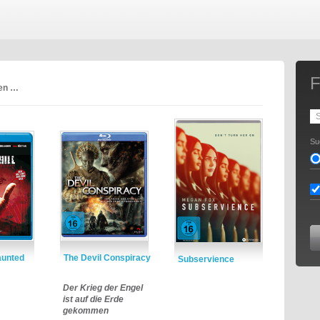
F
ren …
Su
aunted
The Devil Conspiracy
Subservience
Der Krieg der Engel
ist auf die Erde
gekommen