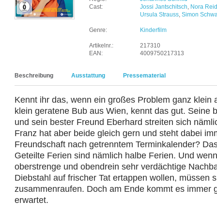
Cast:
Jossi Jantschitsch
,
Nora Reid
Ursula Strauss
,
Simon Schwa
Genre:
Kinderfilm
Artikelnr.:
217310
EAN:
4009750217313
Beschreibung
Ausstattung
Pressematerial
Kennt ihr das, wenn ein großes Problem ganz klein 
klein geratene Bub aus Wien, kennt das gut. Seine 
und sein bester Freund Eberhard streiten sich näml
Franz hat aber beide gleich gern und steht dabei imm
Freundschaft nach getrenntem Terminkalender? Das f
Geteilte Ferien sind nämlich halbe Ferien. Und wenn s
oberstrenge und obendrein sehr verdächtige Nachba
Diebstahl auf frischer Tat ertappen wollen, müssen s
zusammenraufen. Doch am Ende kommt es immer g
erwartet.