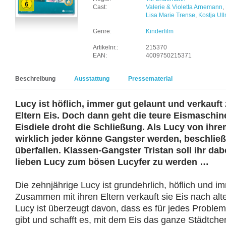
Cast:
Valerie & Violetta Arnemann
,
Lisa Marie Trense
,
Kostja Ul
Genre:
Kinderfilm
Artikelnr.:
215370
EAN:
4009750215371
Beschreibung
Ausstattung
Pressematerial
Lucy ist höflich, immer gut gelaunt und verkauf
Eltern Eis. Doch dann geht die teure Eismaschin
Eisdiele droht die Schließung. Als Lucy von ihre
wirklich jeder könne Gangster werden, beschließ
überfallen. Klassen-Gangster Tristan soll ihr dab
lieben Lucy zum bösen Lucyfer zu werden …
Die zehnjährige Lucy ist grundehrlich, höflich und i
Zusammen mit ihren Eltern verkauft sie Eis nach alt
Lucy ist überzeugt davon, dass es für jedes Problem 
gibt und schafft es, mit dem Eis das ganze Städtche