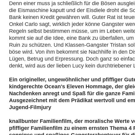
Denn einer muss ja schließlich für die Bösen ausgl
die Eismaschine kaputt und der Eisdiele droht die Sc
Bank keinen Kredit gewähren will. Guter Rat ist teuer
Onkel Carlo sagt, wirklich jeder könne Gangster wer
Regeln selbst bestimmen müsse, um im Leben wei
kommt sie auf die Idee, eine Bank zu überfallen, um
Ruin zu schützen. Und Klassen-Gangster Tristan soll 
böse wird. Von ihm bekommt sie Nachhilfe in den Di
Lügen, Betrug und Erpressung. Doch ganz so einfac
denkt, wird aus der lieben Lucy kein durchtriebener
Ein origineller, ungewöhnlicher und pfiffiger Gut
kindgerechte Ocean's Eleven Hommage, der glei
Nachdenken anregt​ und Spaß für die ganze Famil
Ausgezeichnet mit dem Prädikat wertvoll und e
Jugend-Filmjury
knallbunter Familienfilm, der moralische Werte v
pfiffiger Familienfilm zu einem ernsten Thema 4 