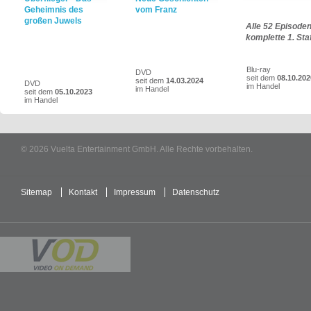
Geheimnis des
vom Franz
großen Juwels
Alle 52 Episoden
komplette 1. Staf
Blu-ray
DVD
seit dem
08.10.202
seit dem
14.03.2024
DVD
im Handel
im Handel
seit dem
05.10.2023
im Handel
© 2026 Vuelta Entertainment GmbH. Alle Rechte vorbehalten.
Sitemap
Kontakt
Impressum
Datenschutz