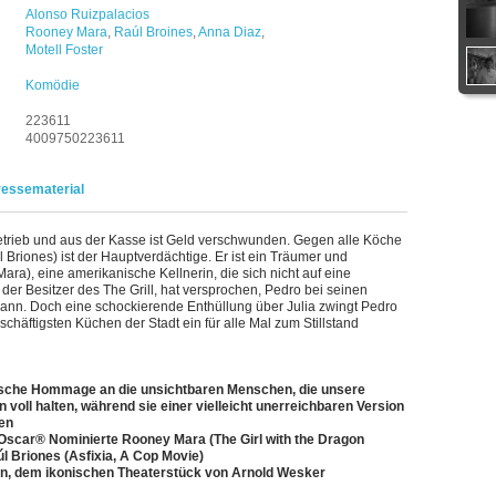
Alonso Ruizpalacios
Rooney Mara
,
Raúl Broines
,
Anna Diaz
,
Motell Foster
Komödie
223611
4009750223611
ressematerial
betrieb und aus der Kasse ist Geld verschwunden. Gegen alle Köche
 Briones) ist der Hauptverdächtige. Er ist ein Träumer und
Mara), eine amerikanische Kellnerin, die sich nicht auf eine
der Besitzer des The Grill, hat versprochen, Pedro bei seinen
kann. Doch eine schockierende Enthüllung über Julia zwingt Pedro
schäftigsten Küchen der Stadt ein für alle Mal zum Stillstand
ische Hommage an die unsichtbaren Menschen, die unsere
oll halten, während sie einer vielleicht unerreichbaren Version
en
 Oscar® Nominierte Rooney Mara (The Girl with the Dragon
l Briones (Asfixia, A Cop Movie)
en, dem ikonischen Theaterstück von Arnold Wesker