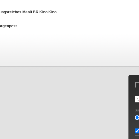
nnungsreiches Menü BR Kino Kino
orgenpost
F
Su