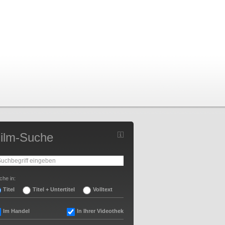
ilm-Suche
che in:
Titel
Titel + Untertitel
Volltext
Im Handel
In Ihrer Videothek