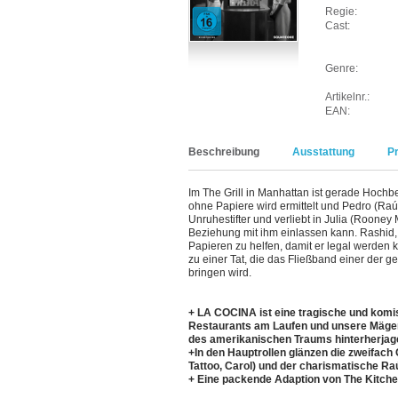
Regie:
Cast:
Genre:
Artikelnr.:
EAN:
Beschreibung
Ausstattung
P
Im The Grill in Manhattan ist gerade Hoch
ohne Papiere wird ermittelt und Pedro (Raúl
Unruhestifter und verliebt in Julia (Rooney 
Beziehung mit ihm einlassen kann. Rashid, 
Papieren zu helfen, damit er legal werden 
zu einer Tat, die das Fließband einer der ge
bringen wird.
+ LA COCINA ist eine tragische und kom
Restaurants am Laufen und unsere Mägen v
des amerikanischen Traums hinterherjag
+In den Hauptrollen glänzen die zweifach
Tattoo, Carol) und der charismatische Raú
+ Eine packende Adaption von The Kitch