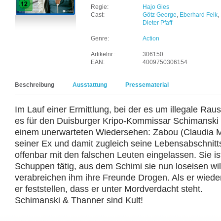
Regie:
Hajo Gies
Cast:
Götz George
,
Eberhard Feik
,
Dieter Pfaff
Genre:
Action
Artikelnr.:
306150
EAN:
4009750306154
Beschreibung
Ausstattung
Pressematerial
Im Lauf einer Ermittlung, bei der es um illegale Rau
es für den Duisburger Kripo-Kommissar Schimanski
einem unerwarteten Wiedersehen: Zabou (Claudia M
seiner Ex und damit zugleich seine Lebensabschnitts
offenbar mit den falschen Leuten eingelassen. Sie i
Schuppen tätig, aus dem Schimi sie nun loseisen wi
verabreichen ihm ihre Freunde Drogen. Als er wied
er feststellen, dass er unter Mordverdacht steht.
Schimanski & Thanner sind Kult!