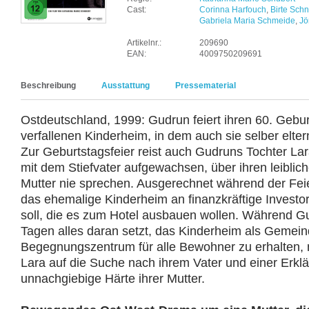
Cast:
Corinna Harfouch
,
Birte Sch
Gabriela Maria Schmeide
,
Jö
Artikelnr.:
209690
EAN:
4009750209691
Beschreibung
Ausstattung
Pressematerial
Ostdeutschland, 1999: Gudrun feiert ihren 60. Gebur
verfallenen Kinderheim, in dem auch sie selber elte
Zur Geburtstagsfeier reist auch Gudruns Tochter Lara
mit dem Stiefvater aufgewachsen, über ihren leiblich
Mutter nie sprechen. Ausgerechnet während der Feie
das ehemalige Kinderheim an finanzkräftige Investo
soll, die es zum Hotel ausbauen wollen. Während G
Tagen alles daran setzt, das Kinderheim als Gemei
Begegnungszentrum für alle Bewohner zu erhalten, m
Lara auf die Suche nach ihrem Vater und einer Erklä
unnachgiebige Härte ihrer Mutter.​