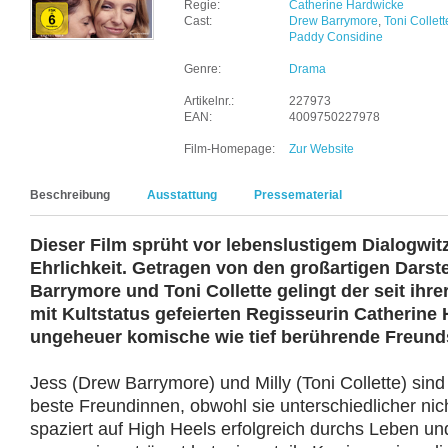
Regie:
Catherine Hardwicke
Cast:
Drew Barrymore
,
Toni Collett
Paddy Considine
Genre:
Drama
Artikelnr.:
227973
EAN:
4009750227978
Film-Homepage:
Zur Website
Beschreibung
Ausstattung
Pressematerial
Dieser Film sprüht vor lebenslustigem Dialogwitz
Ehrlichkeit. Getragen von den großartigen Darst
Barrymore und Toni Collette gelingt der seit ihre
mit Kultstatus gefeierten Regisseurin Catherine
ungeheuer komische wie tief berührende Freund
Jess (Drew Barrymore) und Milly (Toni Collette) sind 
beste Freundinnen, obwohl sie unterschiedlicher nich
spaziert auf High Heels erfolgreich durchs Leben und 