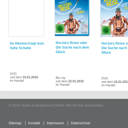
Hectors Reise oder
Im Himmel trägt man
Hectors Reise o
Die Suche nach dem
hohe Schuhe
Die Suche nach
Glück
Glück
DVD
seit dem
15.01.2016
Blu-ray
DVD
im Handel
seit dem
22.01.2015
seit dem
22.01.201
im Handel
im Handel
© 2026 Vuelta Entertainment GmbH. Alle Rechte vorbehalten.
Sitemap
Kontakt
Impressum
Datenschutz