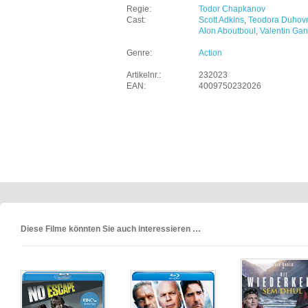
Regie:
Todor Chapkanov
Cast:
Scott Adkins
,
Teodora Duhov
Alon Aboutboul
,
Valentin Ga
Genre:
Action
Artikelnr.:
232023
EAN:
4009750232026
Diese Filme könnten Sie auch interessieren …