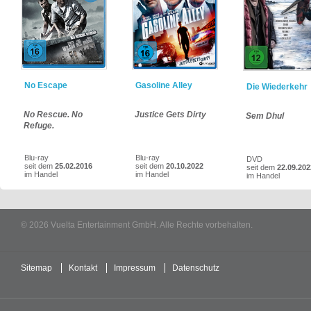
No Escape
Gasoline Alley
Die Wiederkehr
No Rescue. No
Justice Gets Dirty
Sem Dhul
Refuge.
Blu-ray
Blu-ray
DVD
seit dem
25.02.2016
seit dem
20.10.2022
seit dem
22.09.202
im Handel
im Handel
im Handel
© 2026 Vuelta Entertainment GmbH. Alle Rechte vorbehalten.
Sitemap
Kontakt
Impressum
Datenschutz