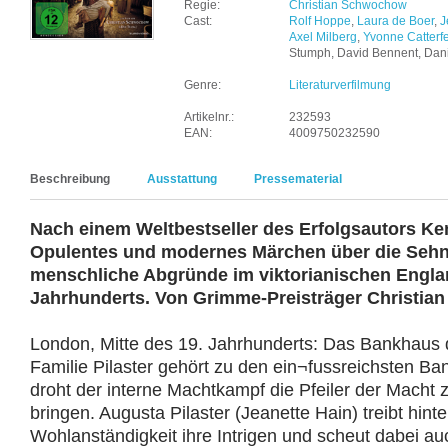
Regie:
Christian Schwochow
Cast:
Rolf Hoppe
,
Laura de Boer
,
J
Axel Milberg
,
Yvonne Catterf
Stumph, David Bennent, Danie
Genre:
Literaturverfilmung
Artikelnr.:
232593
EAN:
4009750232590
Beschreibung
Ausstattung
Pressematerial
Nach einem Weltbestseller des Erfolgsautors Ken
Opulentes und modernes Märchen über die Sehn
menschliche Abgründe im viktorianischen Engla
Jahrhunderts. Von Grimme-Preisträger Christia
London, Mitte des 19. Jahrhunderts: Das Bankhaus
Familie Pilaster gehört zu den ein¬fussreichsten B
droht der interne Machtkampf die Pfeiler der Macht 
bringen. Augusta Pilaster (Jeanette Hain) treibt hint
Wohlanständigkeit ihre Intrigen und scheut dabei au