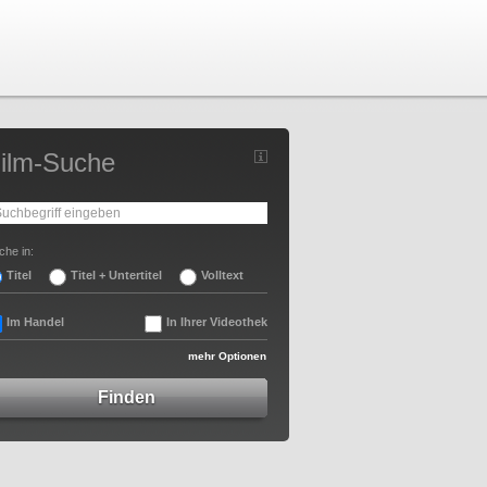
ilm-Suche
che in:
Titel
Titel + Untertitel
Volltext
Im Handel
In Ihrer Videothek
mehr Optionen