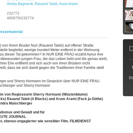
Almila Bagriacik
,
Rauand Taleb
,
Aram Arami
232773
4009750232774
ressematerial
ik) von ihrem Bruder Nuri (Rauand Taleb) auf offener Straße
D
stelle begleitet, wenige hundert Meter entfernt in der Wohnung
 es zu dieser Tat gekommen? In NUR EINE FRAU erzählt Aynur ihre
lbstbewussten jungen Frau, die das Leben liebt und die genau weiß,
ihrer Ehe entflieht und sich auch von ihren Brüdern nicht
eiß, dass sie sich damit gegen die Traditionen ihrer Familie stellt
Do
erger und Sherry Hormann im Gespräch über NUR EINE FRAU.
aischberger und Sherry Hormann
Film von Regisseurin Sherry Hormann (Wüstenblume)
ocks) Rauand Taleb (4 Blocks) und Aram Arami (Fack ju Göthe)
Sandra Maischberger
alismus und Gewalt und für
 HEUTE JOURNAL
ner, ebenso engagierter wie sensibler Film. FILMDIENST