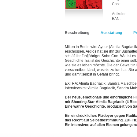
Cast:
Artikelnr.:
EAN:
Beschreibung
Ausstattung
P
Mitten in Berlin wird Aynur (Almila Bagriac
erschossen. Arglos hat sie ihn zur Bushalte
schläft ihr fünfjähriger Sohn Can. Wie ist
Geschichte. Es ist die Geschichte einer se
wie sie es leben möchte. Die der Gewalt in 
vorschreiben lässt, was sie zu tun hat. Sie w
und damit selbst in Gefahr bringt.
EXTRA: Almila Bagriacik, Sandra Maischb
Interviews mit Almila Bagriacik, Sandra M
Der neue, emotionale und eindringliche 
mit Shooting Star Almila Bagriacik (4 Bl
Eine wahre Geschichte, produziert von 
Ein eindrückliches Plädoyer gegen Radik
das Recht auf Selbstbestimmung. ZDF
Ein intensiver, auf allen Ebenen gelunge