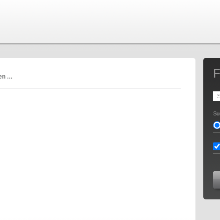
F
ren …
Su