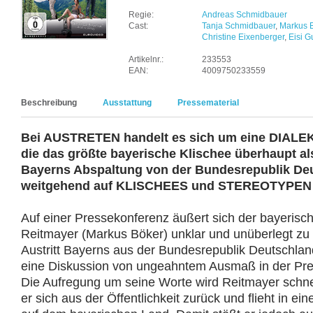
Regie:
Andreas Schmidbauer
Cast:
Tanja Schmidbauer
,
Markus 
Christine Eixenberger
,
Eisi G
Artikelnr.:
233553
EAN:
4009750233559
Beschreibung
Ausstattung
Pressematerial
Bei AUSTRETEN handelt es sich um eine DIAL
die das größte bayerische Klischee überhaupt a
Bayerns Abspaltung von der Bundesrepublik Deu
weitgehend auf KLISCHEES und STEREOTYPEN v
Auf einer Pressekonferenz äußert sich der bayerisch
Reitmayer (Markus Böker) unklar und unüberlegt zu
Austritt Bayerns aus der Bundesrepublik Deutschlan
eine Diskussion von ungeahntem Ausmaß in der Pr
Die Aufregung um seine Worte wird Reitmayer schnell
er sich aus der Öffentlichkeit zurück und flieht in 