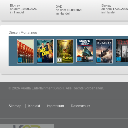
Blu-ray
Blu-ray
DVD
ab dem
10.09.2026
ab dem
17.09.2026
ab dem
10.09.2026
im Handel
im Handel
im Handel
Diesen Monat neu
© 2026 Vuelta Entertainment GmbH. Alle Rechte vorbehalten.
Sitemap
Kontakt
Impressum
Datenschutz