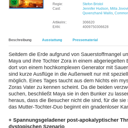
Regie:
Stefon Bristol
Cast:
Jennifer Hudson
,
Milla Jovov
Quvenzhané Wallis
,
Commo
Artikelnr.:
306620
EAN:
4009750306628
Beschreibung
Ausstattung
Pressematerial
Seitdem die Erde aufgrund von Sauerstoffmangel un
Maya und ihre Tochter Zora in einem abgeriegelten
dort von einem hochkomplexen Generator mit Sauers
sind kurze Ausflüge in die Außenwelt nur mit spezie
möglich. Eines Tages taucht aus dem Nichts ein mys
Zoras Vater zu kennen scheint. Da die beiden verzwe
suchen, beschließt Maya sie in den Bunker zu lassen
heraus, dass die Besucher nicht die sind, für die si
das Mutter-Tochter-Duo beginnt ein gnadenloser K
+ Spannungsgeladener post-apokalyptischer Thri
dystopischen Szenario