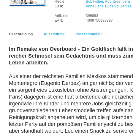
Regie:
Bob Fisher
,
Rob Greenberg
Cast:
Anna Faris
,
Eugenio Derbez
Artikelnr.:
399893
EAN:
4009750399897
Beschreibung
Ausstattung
Pressematerial
Im Remake von Overboard - Ein Goldfisch fällt in
reicher Schnösel sein Gedächtnis und muss zum
Leben arbeiten.
Aus einer der reichsten Familien Mexikos stammend
Montenegro (Eugenio Derbez) an gar nichts; der ver
ein sorgenfreies Luxusleben ohne Anstrengungen. K
Faris) dagegen ist eine hart arbeitende alleinerziehe
irgendwie ihre Kinder und mehrere Jobs gleichzeitig
grundverschiedenen Lebensmodelle treffen aufeinand
Reinigungskraft angeheuert wird, um die glitzernde
letzter Party auf der pompösen Familienyacht zu bese
aber standhaft weigert, Leo einen Snack zu servieren