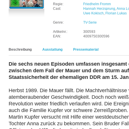
Regie:
Friedhelm Fromm
Cast:
Hannah Herzsprung
,
Anna L
Uwe Kokisch
,
Florian Lukas
Genre:
TV-Serie
Artikelnr.:
300593
EAN:
4009750300596
Beschreibung
Ausstattung
Pressematerial
Die sechs neuen Episoden umfassen insgesamt 
zwischen dem Fall der Mauer und dem Sturm auf
Staatssicherheit der ehemaligen DDR am 15. Jan
Herbst 1989. Die Mauer fällt. Die Machtverhältnisse 
atemberaubender Geschwindigkeit. Doch noch weiß
Revolution weiter friedlich verlaufen wird. Die Ereign
auch die Familie Kupfer vor schwere Zerreißproben.
Martin Kupfer versucht mit Hilfe einer westdeutschen
Tochter Anna zurück zu bekommen. Sein Bruder Falk 