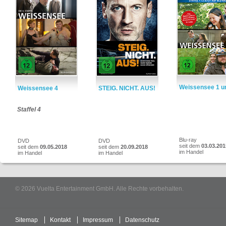
Weissensee 1 u
Weissensee 4
STEIG. NICHT. AUS!
Staffel 4
Blu-ray
DVD
DVD
seit dem
03.03.201
seit dem
09.05.2018
seit dem
20.09.2018
im Handel
im Handel
im Handel
© 2026 Vuelta Entertainment GmbH. Alle Rechte vorbehalten.
Sitemap
Kontakt
Impressum
Datenschutz