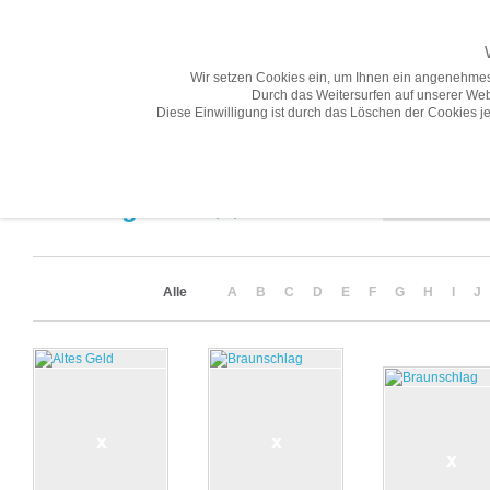
Wir setzen Cookies ein, um Ihnen ein angenehmes
Durch das Weitersurfen auf unserer Web
Diese Einwilligung ist durch das Löschen der Cookies je
Übersicht
Gesamtprogramm A-Z
Neuheiten
Vorschau
Sortierung
Suchergebnis
(52)
Alle
A
B
C
D
E
F
G
H
I
J