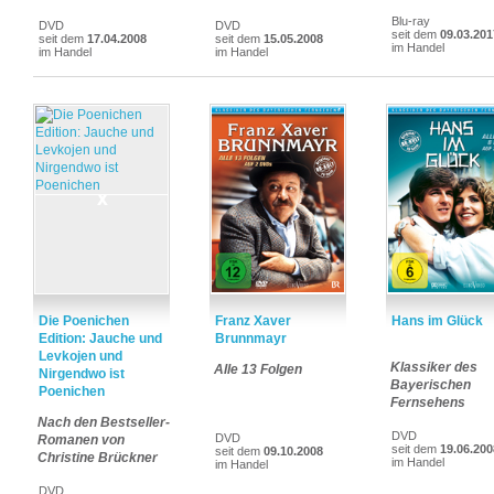
Blu-ray
DVD
DVD
seit dem
09.03.201
seit dem
17.04.2008
seit dem
15.05.2008
im Handel
im Handel
im Handel
Die Poenichen
Franz Xaver
Hans im Glück
Edition: Jauche und
Brunnmayr
Levkojen und
Klassiker des
Alle 13 Folgen
Nirgendwo ist
Bayerischen
Poenichen
Fernsehens
Nach den Bestseller-
DVD
DVD
Romanen von
seit dem
19.06.200
seit dem
09.10.2008
Christine Brückner
im Handel
im Handel
DVD