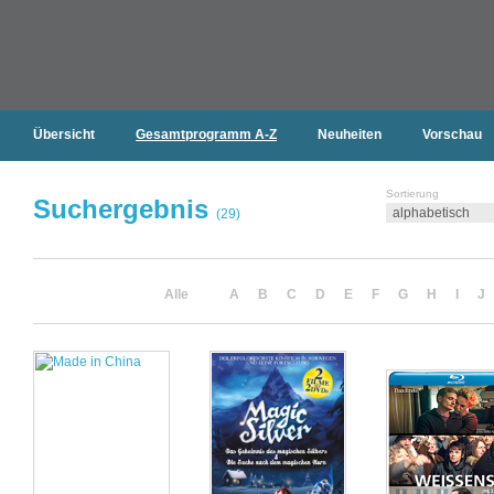
Übersicht
Gesamtprogramm A-Z
Neuheiten
Vorschau
Sortierung
Suchergebnis
(29)
Alle
A
B
C
D
E
F
G
H
I
J