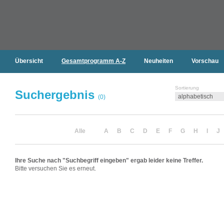
Übersicht
Gesamtprogramm A-Z
Neuheiten
Vorschau
Sortierung
Suchergebnis
(0)
Alle
A
B
C
D
E
F
G
H
I
J
Ihre Suche nach "Suchbegriff eingeben" ergab leider keine Treffer.
Bitte versuchen Sie es erneut.