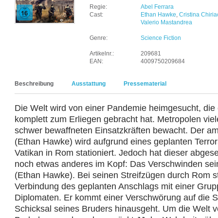
Regie:
Abel Ferrara
Cast:
Ethan Hawke
,
Cristina Chiria
Valerio Mastandrea
Genre:
Science Fiction
Artikelnr.:
209681
EAN:
4009750209684
Beschreibung
Ausstattung
Pressematerial
Die Welt wird von einer Pandemie heimgesucht, die 
komplett zum Erliegen gebracht hat. Metropolen vie
schwer bewaffneten Einsatzkräften bewacht. Der am
(Ethan Hawke) wird aufgrund eines geplanten Terro
Vatikan in Rom stationiert. Jedoch hat dieser abges
noch etwas anderes im Kopf: Das Verschwinden sein
(Ethan Hawke). Bei seinen Streifzügen durch Rom st
Verbindung des geplanten Anschlags mit einer Grup
Diplomaten. Er kommt einer Verschwörung auf die Sp
Schicksal seines Bruders hinausgeht. Um die Welt vo