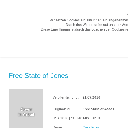
Wir setzen Cookies ein, um Ihnen ein angenehmes
Durch das Weitersurfen auf unserer Web
Diese Einwilligung ist durch das Löschen der Cookies je
Übersicht
Gesamtprogramm A-Z
Neuheiten
Vorschau
Gesamtprogramm A-Z «
Free State of Jones
Veröffentlichung:
21.07.2016
Originaltitel:
Free State of Jones
USA 2016 | ca. 140 Min. | ab 16
Regie:
Gary Ross