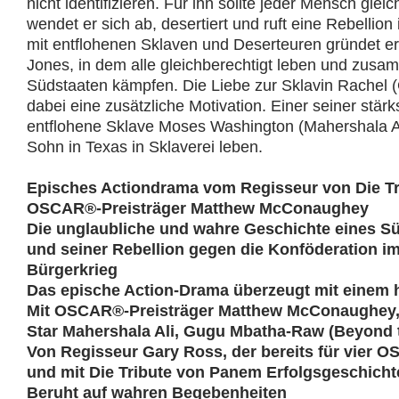
nicht identifizieren. Für ihn sollte jeder Mensch gle
wendet er sich ab, desertiert und ruft eine Rebelli
mit entflohenen Sklaven und Deserteuren gründet er
Jones, in dem alle gleichberechtigt leben und zus
Südstaaten kämpfen. Die Liebe zur Sklavin Rachel 
dabei eine zusätzliche Motivation. Einer seiner stärks
entflohene Sklave Moses Washington (Mahershala Al
Sohn in Texas in Sklaverei leben.
Episches Actiondrama vom Regisseur von Die T
OSCAR®-Preisträger Matthew McConaughey
Die unglaubliche und wahre Geschichte eines S
und seiner Rebellion gegen die Konföderation i
Bürgerkrieg
Das epische Action-Drama überzeugt mit einem 
Mit OSCAR®-Preisträger Matthew McConaughey, 
Star Mahershala Ali, Gugu Mbatha-Raw (Beyond 
Von Regisseur Gary Ross, der bereits für vier 
und mit Die Tribute von Panem Erfolgsgeschicht
Beruht auf wahren Begebenheiten