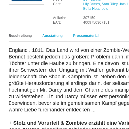
Cast:
Lily James
,
Sam Riley
,
Jack 
Bella Heathcote
Artikelnr.:
307150
EAN:
4009750307151
Beschreibung
Ausstattung
Pressematerial
England , 1811. Das Land wird von einer Zombie-Wel
Bennet besteht jedoch das größere Problem darin, ih
Töchter unter die Haube zu bringen. Eine davon ist L
ihrer Schwestern den Umgang mit Waffen gekonnt b
leidenschaftliche Shaolin-Kämpferin ist. Neben den 
größte Herausforderung allerdings darin, der selt
hochmütigen Mr. Darcy und dem Charme des manip
zu widerstehen. Liz und Darcy müssen erst persönlic
überwinden, bevor sie im gemeinsamen Kampf gege
wahre Liebe füreinander entdecken ...
+ Stolz und Vorurteil & Zombies erzählt eine Var