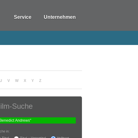
Service
Unternehmen
U
V
W
X
Y
Z
ilm-Suche
che in:
Titel
Titel + Untertitel
Volltext