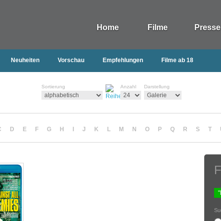
Home
Filme
Presse
Neuheiten
Vorschau
Empfehlungen
Filme ab 18
Sortierung
Anzahl
Darstellung
C
D
E
F
G
H
I
J
K
L
M
N
O
P
Q
R
S
T
F
Su