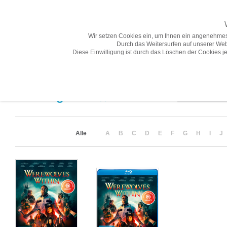
Wir setzen Cookies ein, um Ihnen ein angenehmes
Durch das Weitersurfen auf unserer Web
Diese Einwilligung ist durch das Löschen der Cookies je
Übersicht
Gesamtprogramm A-Z
Neuheiten
Vorschau
Sortierung
Suchergebnis
(2)
Alle
A
B
C
D
E
F
G
H
I
J