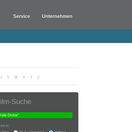
Service
Unternehmen
U
V
W
X
Y
Z
ilm-Suche
che in:
Titel
Titel + Untertitel
Volltext