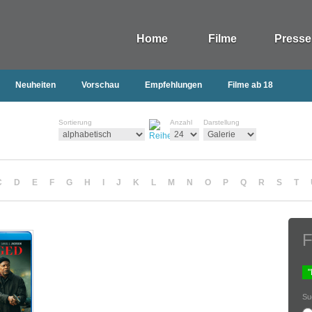
Home
Filme
Presse
Neuheiten
Vorschau
Empfehlungen
Filme ab 18
Sortierung
Anzahl
Darstellung
C
D
E
F
G
H
I
J
K
L
M
N
O
P
Q
R
S
T
F
Su