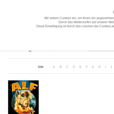
Wir setzen Cookies ein, um Ihnen ein angenehmes
Durch das Weitersurfen auf unserer Web
Diese Einwilligung ist durch das Löschen der Cookies je
Übersicht
Gesamtprogramm A-Z
Neuheiten
Vorschau
Sortierung
Suchergebnis
(1)
Alle
A
B
C
D
E
F
G
H
I
J