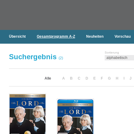
Übersicht
Gesamtprogramm A-Z
Neuheiten
Vorschau
Sortierung
Suchergebnis
(2)
Alle
A
B
C
D
E
F
G
H
I
J