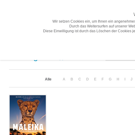
Wir setzen Cookies ein, um Ihnen ein angenehmes
Durch das Weitersurfen auf unserer Web
Diese Einwilligung ist durch das Löschen der Cookies je
Übersicht
Gesamtprogramm A-Z
Neuheiten
Vorschau
Sortierung
Suchergebnis
(1)
Alle
A
B
C
D
E
F
G
H
I
J