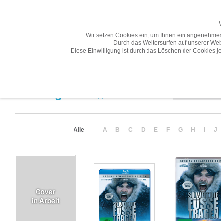
Wir setzen Cookies ein, um Ihnen ein angenehmes
Durch das Weitersurfen auf unserer Web
Diese Einwilligung ist durch das Löschen der Cookies je
Übersicht
Gesamtprogramm A-Z
Neuheiten
Vorschau
Sortierung
Suchergebnis
(4)
Alle
A
B
C
D
E
F
G
H
I
J