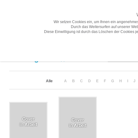
Wir setzen Cookies ein, um Ihnen ein angenehmes
Durch das Weitersurfen auf unserer Web
Diese Einwilligung ist durch das Löschen der Cookies je
Übersicht
Gesamtprogramm A-Z
Neuheiten
Vorschau
Sortierung
Suchergebnis
(2)
Alle
A
B
C
D
E
F
G
H
I
J