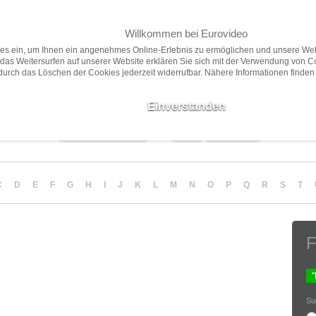
Willkommen bei Eurovideo
Home
Filme
Presse
ies ein, um Ihnen ein angenehmes Online-Erlebnis zu ermöglichen und unsere Web
das Weitersurfen auf unserer Website erklären Sie sich mit der Verwendung von C
 durch das Löschen der Cookies jederzeit widerrufbar. Nähere Informationen finden
Neuheiten
Vorschau
Empfehlungen
Filme ab 18
Einverstanden
Sortierung
Anzahl
Darstellung
C
D
E
F
G
H
I
J
K
L
M
N
O
P
Q
R
S
T
F
Su