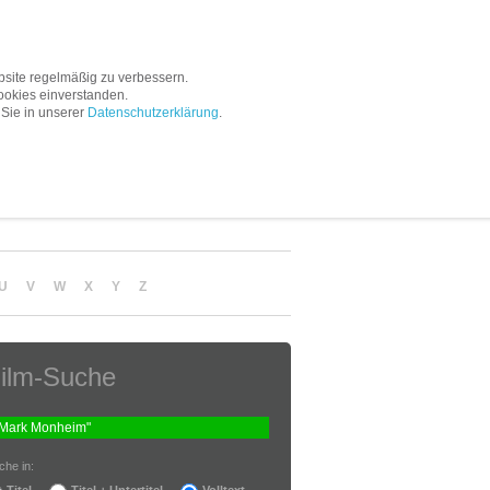
Service
Unternehmen
site regelmäßig zu verbessern.
ookies einverstanden.
 Sie in unserer
Datenschutzerklärung
.
U
V
W
X
Y
Z
ilm-Suche
che in:
Titel
Titel + Untertitel
Volltext