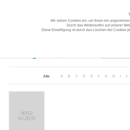
Wir setzen Cookies ein, um Ihnen ein angenehmes
Durch das Weitersurfen auf unserer Web
Diese Einwilligung ist durch das Löschen der Cookies je
Übersicht
Gesamtprogramm A-Z
Neuheiten
Vorschau
Sortierung
Suchergebnis
(1)
Alle
A
B
C
D
E
F
G
H
I
J