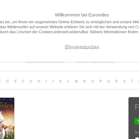
Willkommen bei Eurovideo
Home
Filme
Presse
ies ein, um Ihnen ein angenehmes Online-Erlebnis zu ermöglichen und unsere Web
das Weitersurfen auf unserer Website erklären Sie sich mit der Verwendung von C
 durch das Löschen der Cookies jederzeit widerrufbar. Nähere Informationen finden
Neuheiten
Vorschau
Empfehlungen
Filme ab 18
Einverstanden
Sortierung
Anzahl
Darstellung
C
D
E
F
G
H
I
J
K
L
M
N
O
P
Q
R
S
T
F
Su