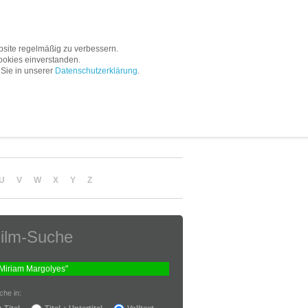
Service
Unternehmen
site regelmäßig zu verbessern.
ookies einverstanden.
 Sie in unserer
Datenschutzerklärung
.
U
V
W
X
Y
Z
ilm-Suche
che in:
Titel
Titel + Untertitel
Volltext