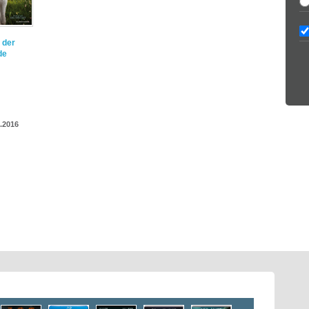
 der
de
.2016