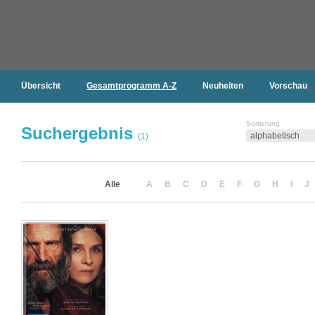
Übersicht
Gesamtprogramm A-Z
Neuheiten
Vorschau
Sortierung
Suchergebnis
(1)
Alle
A
B
C
D
E
F
G
H
I
J