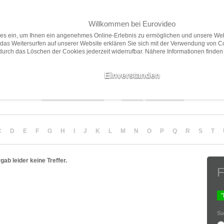
Willkommen bei Eurovideo
Home
Filme
Presse
ies ein, um Ihnen ein angenehmes Online-Erlebnis zu ermöglichen und unsere Web
das Weitersurfen auf unserer Website erklären Sie sich mit der Verwendung von C
 durch das Löschen der Cookies jederzeit widerrufbar. Nähere Informationen finden
Neuheiten
Vorschau
Empfehlungen
Filme ab 18
Einverstanden
Sortierung
Anzahl
Darstellung
C
D
E
F
G
H
I
J
K
L
M
N
O
P
Q
R
S
T
ab leider keine Treffer.
F
Su