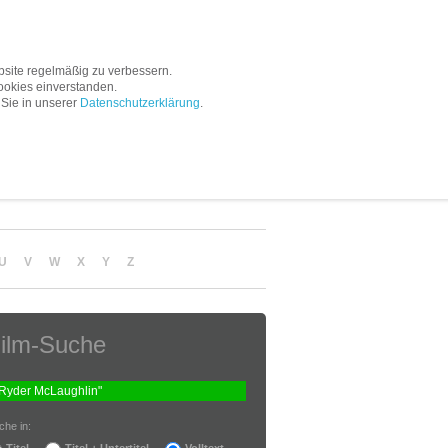
Service
Unternehmen
site regelmäßig zu verbessern.
ookies einverstanden.
 Sie in unserer
Datenschutzerklärung
.
U
V
W
X
Y
Z
ilm-Suche
che in:
Titel
Titel + Untertitel
Volltext