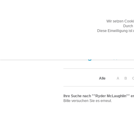
Wir setzen Cook
Durch 
Diese Einwilligung ist
Übersicht
Gesamtprogramm A-Z
Suchergebnis
(0)
Alle
A
B
Ihre Suche nach ""Ryder McLaughlin"" erg
Bitte versuchen Sie es erneut.