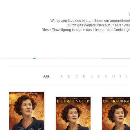
Wir setzen Cookies ein, um Ihnen ein angenehmes
Durch das Weitersurfen auf unserer Web
Diese Einwilligung ist durch das Löschen der Cookies je
Übersicht
Gesamtprogramm A-Z
Neuheiten
Vorschau
Sortierung
Suchergebnis
(5)
Alle
A
B
C
D
E
F
G
H
I
J