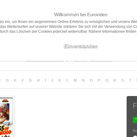
Willkommen bei Eurovideo
Home
Filme
Presse
ies ein, um Ihnen ein angenehmes Online-Erlebnis zu ermöglichen und unsere Web
das Weitersurfen auf unserer Website erklären Sie sich mit der Verwendung von C
 durch das Löschen der Cookies jederzeit widerrufbar. Nähere Informationen finden
Neuheiten
Vorschau
Empfehlungen
Filme ab 18
Einverstanden
Sortierung
Anzahl
Darstellung
C
D
E
F
G
H
I
J
K
L
M
N
O
P
Q
R
S
T
F
Su