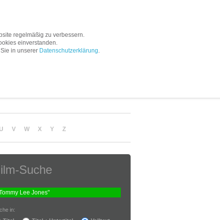
Service
Unternehmen
site regelmäßig zu verbessern.
ookies einverstanden.
 Sie in unserer
Datenschutzerklärung
.
U
V
W
X
Y
Z
ilm-Suche
che in: