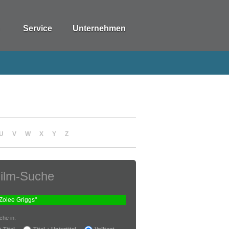
Service
Unternehmen
U
V
W
X
Y
Z
ilm-Suche
che in:
Titel
Titel + Untertitel
Volltext