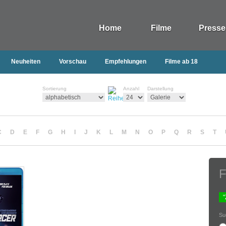
Home
Filme
Presse
Neuheiten
Vorschau
Empfehlungen
Filme ab 18
Sortierung
Anzahl
Darstellung
C
D
E
F
G
H
I
J
K
L
M
N
O
P
Q
R
S
T
F
Su