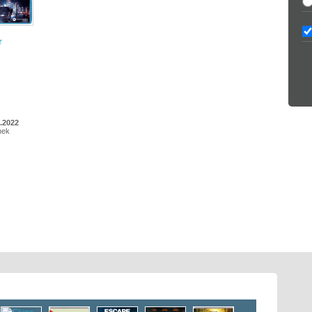
r
.2022
hek