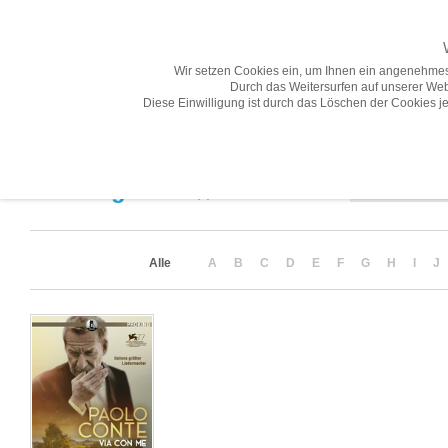
Wir setzen Cookies ein, um Ihnen ein angenehmes
Durch das Weitersurfen auf unserer Web
Diese Einwilligung ist durch das Löschen der Cookies je
Übersicht
Gesamtprogramm A-Z
Neuheiten
Vorschau
Sortierung
Suchergebnis
(1)
Alle
A
B
C
D
E
F
G
H
I
J