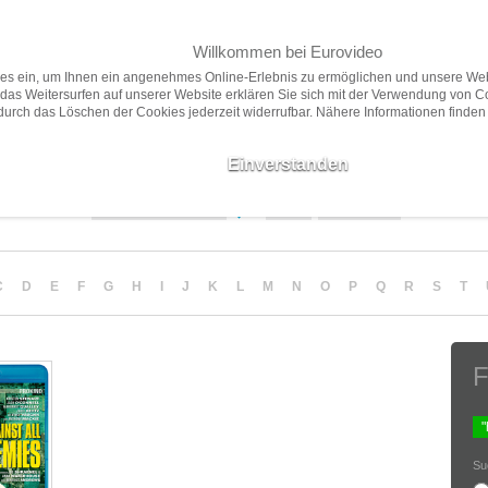
Willkommen bei Eurovideo
Home
Filme
Presse
ies ein, um Ihnen ein angenehmes Online-Erlebnis zu ermöglichen und unsere Web
das Weitersurfen auf unserer Website erklären Sie sich mit der Verwendung von C
 durch das Löschen der Cookies jederzeit widerrufbar. Nähere Informationen finden
Neuheiten
Vorschau
Empfehlungen
Filme ab 18
Einverstanden
Sortierung
Anzahl
Darstellung
C
D
E
F
G
H
I
J
K
L
M
N
O
P
Q
R
S
T
F
Su