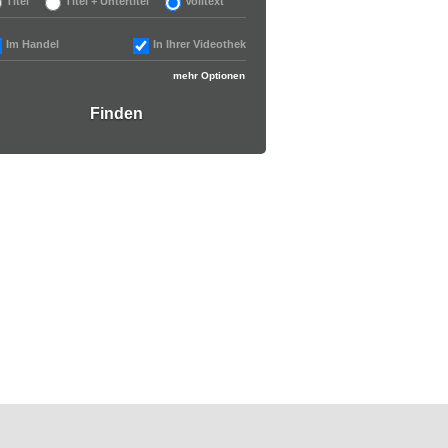
Titel
Titel + Untertitel
Volltext
Im Handel
In Ihrer Videothek
mehr Optionen