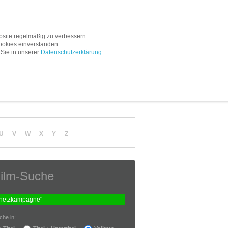
Service
Unternehmen
site regelmäßig zu verbessern.
ookies einverstanden.
 Sie in unserer
Datenschutzerklärung
.
U
V
W
X
Y
Z
ilm-Suche
che in: