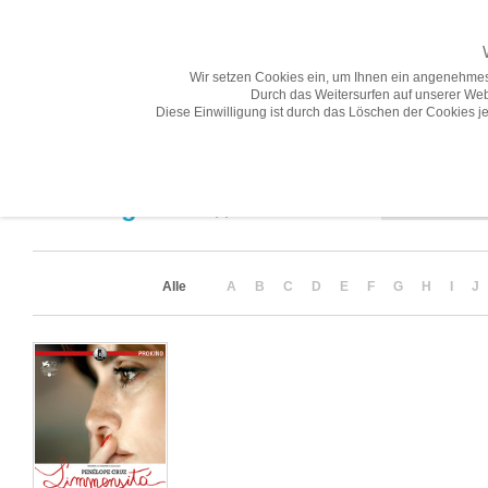
Wir setzen Cookies ein, um Ihnen ein angenehmes
Durch das Weitersurfen auf unserer Web
Diese Einwilligung ist durch das Löschen der Cookies je
Übersicht
Gesamtprogramm A-Z
Neuheiten
Vorschau
Sortierung
Suchergebnis
(1)
Alle
A
B
C
D
E
F
G
H
I
J