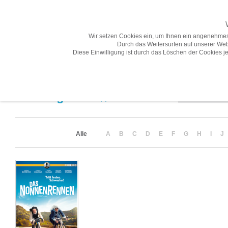
Wir setzen Cookies ein, um Ihnen ein angenehmes
Durch das Weitersurfen auf unserer Web
Diese Einwilligung ist durch das Löschen der Cookies je
Übersicht
Gesamtprogramm A-Z
Neuheiten
Vorschau
Sortierung
Suchergebnis
(1)
Alle
A
B
C
D
E
F
G
H
I
J