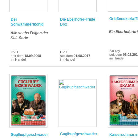
Grießnockerlaff
Der
Die Eberhofer-Triple
Schwammerlkönig
Box
Ein Eberhoferkr
Alle sechs Folgen der
Kult-Serie
Blu-ray
DVD
DVD
seit dem
08.02.201
seit dem
18.09.2008
seit dem
01.08.2017
im Handel
im Handel
im Handel
Guglhupfgeschwader
Guglhupfgeschwader
Kaiserschmarr