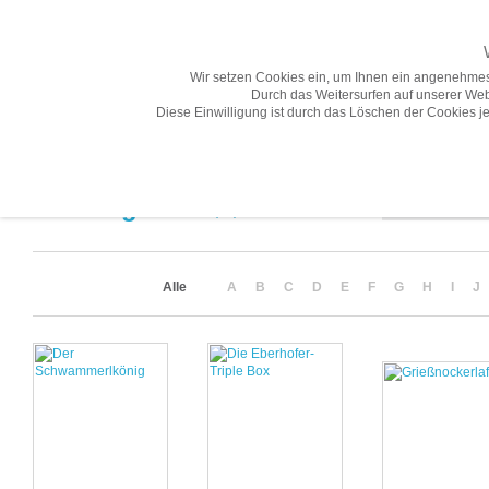
Wir setzen Cookies ein, um Ihnen ein angenehmes
Durch das Weitersurfen auf unserer Web
Diese Einwilligung ist durch das Löschen der Cookies je
Übersicht
Gesamtprogramm A-Z
Neuheiten
Vorschau
Sortierung
Suchergebnis
(18)
Alle
A
B
C
D
E
F
G
H
I
J