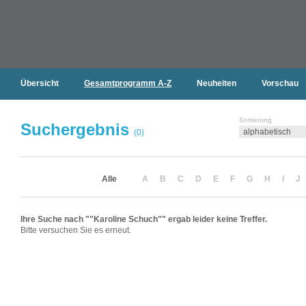
Übersicht
Gesamtprogramm A-Z
Neuheiten
Vorschau
Sortierung
Suchergebnis
(0)
Alle
A
B
C
D
E
F
G
H
I
J
Ihre Suche nach ""Karoline Schuch"" ergab leider keine Treffer.
Bitte versuchen Sie es erneut.