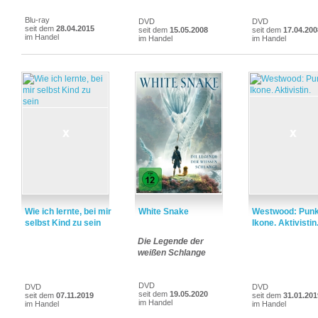
Blu-ray
DVD
DVD
seit dem
28.04.2015
seit dem
15.05.2008
seit dem
17.04.200
im Handel
im Handel
im Handel
Wie ich lernte, bei mir
White Snake
Westwood: Punk
selbst Kind zu sein
Ikone. Aktivistin
Die Legende der
weißen Schlange
DVD
DVD
DVD
seit dem
19.05.2020
seit dem
07.11.2019
seit dem
31.01.201
im Handel
im Handel
im Handel