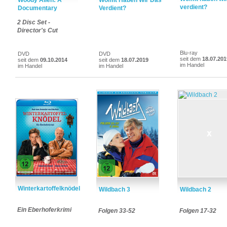
Woody Allen: A
Womit Haben Wir Das
verdient?
Documentary
Verdient?
2 Disc Set -
Director's Cut
Blu-ray
DVD
DVD
seit dem
18.07.201
seit dem
09.10.2014
seit dem
18.07.2019
im Handel
im Handel
im Handel
Winterkartoffelknödel
Wildbach 3
Wildbach 2
Ein Eberhoferkrimi
Folgen 33-52
Folgen 17-32