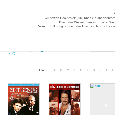
Wir setzen Cookies ein, um Ihnen ein angenehmes
Durch das Weitersurfen auf unserer Web
Diese Einwilligung ist durch das Löschen der Cookies je
Übersicht
Gesamtprogramm A-Z
Neuheiten
Vorschau
Sortierung
Gesamtprogramm A-Z
(280)
Alle
A
B
C
D
E
F
G
H
I
J