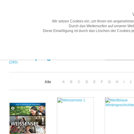
Wir setzen Cookies ein, um Ihnen ein angenehmes
Durch das Weitersurfen auf unserer Web
Diese Einwilligung ist durch das Löschen der Cookies je
Übersicht
Gesamtprogramm A-Z
Neuheiten
Vorschau
Sortierung
Gesamtprogramm A-Z
(280)
Alle
A
B
C
D
E
F
G
H
I
J