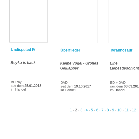
Undisputed IV
Überflieger
Tyrannosaur
Boyka is back
Kleine Vögel - Großes
Eine
Geklapper
Liebesgeschich
Blu-ray
DVD
BD + DVD
seit dem
25.01.2018
seit dem
19.10.2017
seit dem
08.03.201
im Handel
im Handel
im Handel
1
·
2
·
3
·
4
·
5
·
6
·
7
·
8
·
9
·
10
·
11
·
12