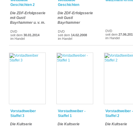
Weißblaue
Weißblaue
Watzmann ermitt
Geschichten 2
Geschichten
Die ZDF-Erfolgsserie
Die ZDF-Erfolgsserie
mit Gustl
mit Gustl
Bayrhammer u. v. m.
Bayrhammer
DVD
DVD
DVD
seit dem
27.06.201
seit dem
30.01.2014
seit dem
14.02.2008
im Handel
im Handel
im Handel
Vorstadtweiber
Vorstadtweiber -
Vorstadtweiber -
Staffel 3
Staffel 1
Staffel 2
Die Kultserie
Die Kultserie
Die Kultserie